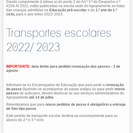
Dando cumprimento à alínea a) do ponto 2 do Art.º 3.º do Despacho n.º
4209-A/ 2022, estão publicadas na escola sede do Agrupamento as listas
das crianças admitidas na
Educação pré-escolar
e do
1.º ano do 1.º
ciclo,
para o ano letivo 2022/ 2023.
Transportes escolares
2022/ 2023
IMPORTANTE:
data limite para pedido/ renovação dos passes - 3 de
agosto
Informam-se os Encarregados de Educação que para pedir a
renovação
do passe
(fazendo-se acompanhar do passe antigo) ou para pedir
novos
passes
de autocarro, devem deslocar-se aos serviços administrativos do
Agrupamento
até 14 de julho
.
Relembramos que para
novos pedidos de passe é obrigatório a entrega
de foto tipo passe
.
Este pedido de transporte escolar destina-se exclusivamente para os
alunos do 2.º e 3.º ciclo.