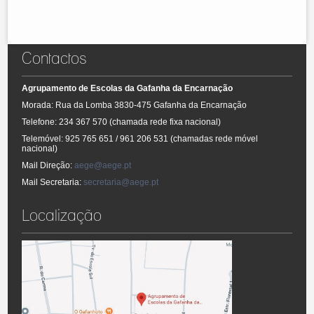
-
Projeto Educativo
Consultar o calendário escolar.
Clique aqui.
- Plano Pedagógico e Curricular
- Plano de Atividades
- Regulamento Interno
Contactos
- Relatórios de avaliação
Agrupamento de Escolas da Gafanha da Encarnação
Morada: Rua da Lomba 3830-475 Gafanha da Encarnação
Telefone: 234 367 570 (chamada rede fixa nacional)
Telemóvel: 925 765 651 / 961 206 531 (chamadas rede móvel
nacional)
Mail Direção:
aege@aege.pt
Mail Secretaria:
secretaria@aege.pt
Localização