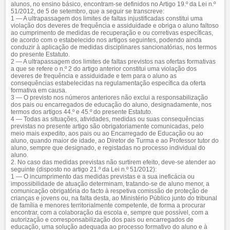
alunos, no ensino básico, encontram-se definidos no Artigo 19.º da Lei n.º
51/2012, de 5 de setembro, que a seguir se transcreve:
1 — A ultrapassagem dos limites de faltas injustificadas constitui uma
violação dos deveres de frequência e assiduidade e obriga o aluno faltoso
ao cumprimento de medidas de recuperação e ou corretivas específicas,
de acordo com o estabelecido nos artigos seguintes, podendo ainda
conduzir à aplicação de medidas disciplinares sancionatórias, nos termos
do presente Estatuto.
2 — A ultrapassagem dos limites de faltas previstos nas ofertas formativas
a que se refere o n.º 2 do artigo anterior constitui uma violação dos
deveres de frequência e assiduidade e tem para o aluno as
consequências estabelecidas na regulamentação específica da oferta
formativa em causa.
3 — O previsto nos números anteriores não exclui a responsabilização
dos pais ou encarregados de educação do aluno, designadamente, nos
termos dos artigos 44.º e 45.º do presente Estatuto.
4 — Todas as situações, atividades, medidas ou suas consequências
previstas no presente artigo são obrigatoriamente comunicadas, pelo
meio mais expedito, aos pais ou ao Encarregado de Educação ou ao
aluno, quando maior de idade, ao Diretor de Turma e ao Professor tutor do
aluno, sempre que designado, e registadas no processo individual do
aluno.
2. No caso das medidas previstas não surtirem efeito, deve-se atender ao
seguinte (disposto no artigo 21.º da Lei n.º 51/2012):
1 — O incumprimento das medidas previstas e a sua ineficácia ou
impossibilidade de atuação determinam, tratando-se de aluno menor, a
comunicação obrigatória do facto à respetiva comissão de proteção de
crianças e jovens ou, na falta desta, ao Ministério Público junto do tribunal
de família e menores territorialmente competente, de forma a procurar
encontrar, com a colaboração da escola e, sempre que possível, com a
autorização e corresponsabilização dos pais ou encarregados de
educação, uma solução adequada ao processo formativo do aluno e à