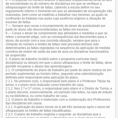
6 — O disposto no número anterior é aplicado independentemente do ano
de escolaridade ou do número de disciplinas em que se verifique a
ultrapassagem do limite de faltas, cabendo à escola definir no seu
regulamento interno o momento em que as atividades de recuperação são
realizadas, bem como as matérias a trabalhar nas mesmas, as quais se
confinarão às tratadas nas aulas cuja ausência originou a situação de
excesso de faltas.
7 — Sempre que cesse o incumprimento do dever de assiduidade por
parte do aluno são desconsideradas as faltas em excesso.
8 — Cessa o dever de cumprimento das atividades e medidas a que se
refere o presente artigo, com as consequências daí decorrentes para o
aluno, de acordo com a sua concreta situação, sempre que para o
cômputo do número e limites de faltas nele previstos tenham sido
determinantes as faltas registadas na sequência da aplicação de medida
corretiva de ordem de saída da sala de aula ou disciplinar sancionatória
de suspensão.
2. O plano de trabalho incidirá sobre o programa curricular da(s)
disciplina(s) ou área(s) em que o aluno ultrapassou o limite de faltas, deve
permitir recuperar o atraso das aprendizagens.
2.1. O cumprimento do plano de trabalho por parte do aluno realiza-se em
período suplementar ao horário letivo, segundo uma calendarização
definida pelo responsável pela aplicação do plano.
2.1.1. No primeiro ciclo, o responsável pelo plano é o Professor Titular da
turma, e o plano será realizado como trabalho de casa.
2.1.2. Nos 2.º e 3.º ciclos, o responsável pelo plano é o Diretor de Turma, e
o plano decorre, essencialmente, em período não letivo, na sala de estudo
ou na biblioteca, ou como trabalho de casa.
2.2. O plano de trabalho é elaborado com a colaboração dos Professores
das disciplinas em causa.
2.2.1. A aplicação do plano iniciar-se-á até três semanas após o aluno ter
ultrapassado os limites de faltas injustificadas.
2.2.2. O plano de trabalho engloba o seguinte: as disciplinas que o