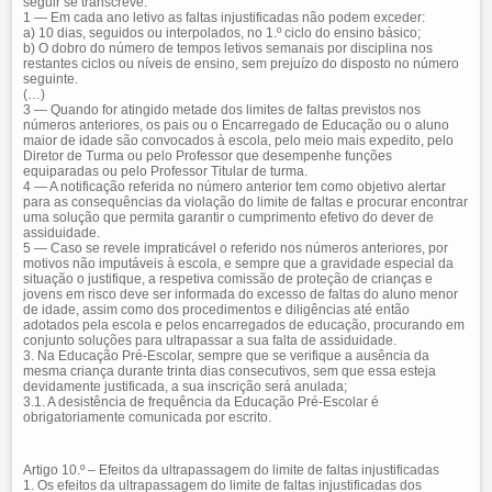
seguir se transcreve:
1 — Em cada ano letivo as faltas injustificadas não podem exceder:
a) 10 dias, seguidos ou interpolados, no 1.º ciclo do ensino básico;
b) O dobro do número de tempos letivos semanais por disciplina nos
restantes ciclos ou níveis de ensino, sem prejuízo do disposto no número
seguinte.
(…)
3 — Quando for atingido metade dos limites de faltas previstos nos
números anteriores, os pais ou o Encarregado de Educação ou o aluno
maior de idade são convocados à escola, pelo meio mais expedito, pelo
Diretor de Turma ou pelo Professor que desempenhe funções
equiparadas ou pelo Professor Titular de turma.
4 — A notificação referida no número anterior tem como objetivo alertar
para as consequências da violação do limite de faltas e procurar encontrar
uma solução que permita garantir o cumprimento efetivo do dever de
assiduidade.
5 — Caso se revele impraticável o referido nos números anteriores, por
motivos não imputáveis à escola, e sempre que a gravidade especial da
situação o justifique, a respetiva comissão de proteção de crianças e
jovens em risco deve ser informada do excesso de faltas do aluno menor
de idade, assim como dos procedimentos e diligências até então
adotados pela escola e pelos encarregados de educação, procurando em
conjunto soluções para ultrapassar a sua falta de assiduidade.
3. Na Educação Pré-Escolar, sempre que se verifique a ausência da
mesma criança durante trinta dias consecutivos, sem que essa esteja
devidamente justificada, a sua inscrição será anulada;
3.1. A desistência de frequência da Educação Pré-Escolar é
obrigatoriamente comunicada por escrito.
Artigo 10.º – Efeitos da ultrapassagem do limite de faltas injustificadas
1. Os efeitos da ultrapassagem do limite de faltas injustificadas dos