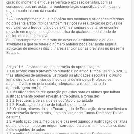
curso no momento em que se verifica o excesso de faltas, com as
consequências previstas na regulamentação específica e definidas no
regulamento interno da escola.
(…)
7 — O incumprimento ou a ineficácia das medidas e atividades referidas
no presente artigo implica também restrições à realização de provas de
equivalência à frequência ou de exames, sempre que tal se encontre
previsto em regulamentação específica de qualquer modalidade de
ensino ou oferta formativa.
8 — O incumprimento reiterado do dever de assiduidade e ou das
atividades a que se refere o número anterior pode dar ainda lugar à
aplicação de medidas disciplinares sancionatórias previstas no presente
Estatuto.
Artigo 11.º – Atividades de recuperação da aprendizagem
1. De acordo com o previsto no número 6 do artigo 16.º da Lei n.º 51/2012,
“nas situações de ausência justificada às atividades escolares, o aluno
tem o direito a beneficiar de medidas, a definir pelos Professores
responsáveis e ou pela escola, adequadas à recuperação da
aprendizagem em falta.”
1.1. As atividades de recuperação previstas para os alunos que faltam
justificadamente podem revestir, entre outras, a forma de:
1.1.1. Frequência de sala de estudo/ Apoio ao Estudo
1.1.2. Realização de plano de trabalho orientado
1.2. O aluno, através do seu Encarregado de Educação, deve manifestar a
concretização desse direito, junto do Diretor de Turma/ Professor Titular
de turma.
1.3. A aplicação desta medida só é passível quando a justificação de faltas
do aluno, que lhe deram origem, corresponda a um mínimo de cinco dias
úteis seguidos de aulas.