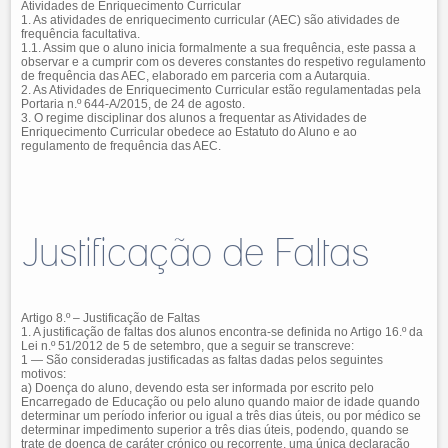
Atividades de Enriquecimento Curricular
1. As atividades de enriquecimento curricular (AEC) são atividades de
frequência facultativa.
1.1. Assim que o aluno inicia formalmente a sua frequência, este passa a
observar e a cumprir com os deveres constantes do respetivo regulamento
de frequência das AEC, elaborado em parceria com a Autarquia.
2. As Atividades de Enriquecimento Curricular estão regulamentadas pela
Portaria n.º 644-A/2015, de 24 de agosto.
3. O regime disciplinar dos alunos a frequentar as Atividades de
Enriquecimento Curricular obedece ao Estatuto do Aluno e ao
regulamento de frequência das AEC.
Justificação de Faltas
Artigo 8.º – Justificação de Faltas
1. A justificação de faltas dos alunos encontra-se definida no Artigo 16.º da
Lei n.º 51/2012 de 5 de setembro, que a seguir se transcreve:
1 — São consideradas justificadas as faltas dadas pelos seguintes
motivos:
a) Doença do aluno, devendo esta ser informada por escrito pelo
Encarregado de Educação ou pelo aluno quando maior de idade quando
determinar um período inferior ou igual a três dias úteis, ou por médico se
determinar impedimento superior a três dias úteis, podendo, quando se
trate de doença de caráter crónico ou recorrente, uma única declaração