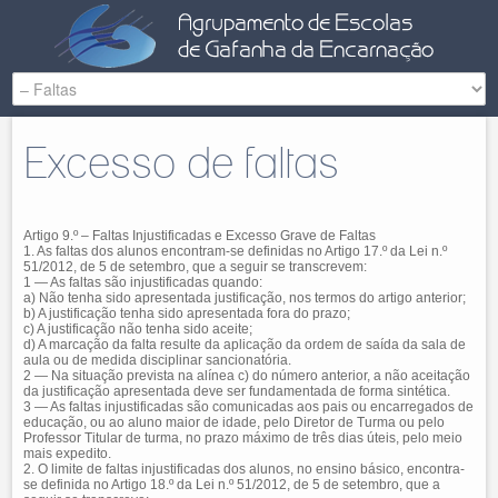
Excesso de faltas
Artigo 9.º – Faltas Injustificadas e Excesso Grave de Faltas
1. As faltas dos alunos encontram-se definidas no Artigo 17.º da Lei n.º
51/2012, de 5 de setembro, que a seguir se transcrevem:
1 — As faltas são injustificadas quando:
a) Não tenha sido apresentada justificação, nos termos do artigo anterior;
b) A justificação tenha sido apresentada fora do prazo;
c) A justificação não tenha sido aceite;
d) A marcação da falta resulte da aplicação da ordem de saída da sala de
aula ou de medida disciplinar sancionatória.
2 — Na situação prevista na alínea c) do número anterior, a não aceitação
da justificação apresentada deve ser fundamentada de forma sintética.
3 — As faltas injustificadas são comunicadas aos pais ou encarregados de
educação, ou ao aluno maior de idade, pelo Diretor de Turma ou pelo
Professor Titular de turma, no prazo máximo de três dias úteis, pelo meio
mais expedito.
2. O limite de faltas injustificadas dos alunos, no ensino básico, encontra-
se definida no Artigo 18.º da Lei n.º 51/2012, de 5 de setembro, que a