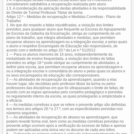
1.4. A aplicação destas medidas cessa assim que os Professores
considerarem satisfatória a recuperação realizada pelo aluno.
1.5. A coordenação da aplicação destas atividades é da responsabilidade
do Diretor de Turma/ Professor Titular de turma.
Artigo 12.º – Medidas de recuperação e Medidas Corretivas - Plano de
Trabalho
1. No que diz respeito a faltas injustificadas, a violação dos limites
previstos, para qualquer aluno que frequente as Escolas do Agrupamento
de Escolas da Gafanha da Encarnação, obriga ao cumprimento de um
plano de trabalho, que integra atividades e medidas, que permitam
recuperar atrasos na aprendizagem ou a integração escolar, e pelas quais
o aluno e respetivo Encarregado de Educação são responsáveis, de
acordo com o definido no artigo 20.º da Lei n.º 51/2012:
1 — Para os alunos menores de 16 anos, independentemente da
modalidade de ensino frequentada, a violação dos limites de faltas
previstos no artigo 18.º pode obrigar ao cumprimento de atividades, a
definir pela escola, que permitam recuperar atrasos na aprendizagem e
ou a integração escolar e comunitária do aluno e pelas quais os alunos e
os seus encarregados de educação são corresponsáveis.
3 — As atividades de recuperação da aprendizagem, quando a elas
houver lugar, são decididas pelo professor titular da turma ou pelos
professores das disciplinas em que foi ultrapassado o limite de faltas, de
acordo com as regras aprovadas pelo conselho pedagógico e previstas
no regulamento interno da escola, as quais privilegiarão a simplicidade e
a eficácia.
4 — As medidas corretivas a que se refere o presente artigo são definidas
nos termos dos artigos 26.º e 27.º, com as especificidades previstas nos
números seguintes.
5 — As atividades de recuperação de atrasos na aprendizagem, que
podem revestir forma oral, bem como as medidas corretivas previstas no
presente artigo ocorrem após a verificação do excesso de faltas e apenas
podem ser aplicadas uma única vez no decurso de cada ano letivo.