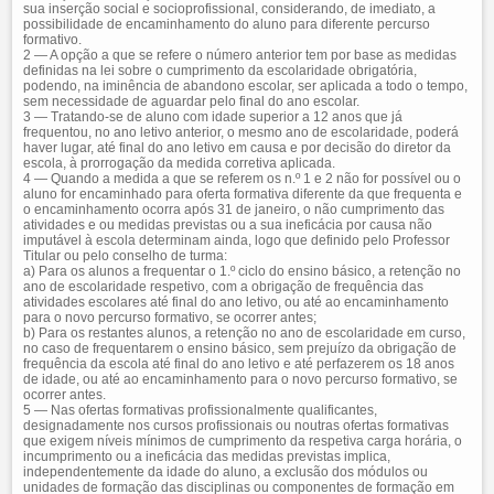
sua inserção social e socioprofissional, considerando, de imediato, a
possibilidade de encaminhamento do aluno para diferente percurso
formativo.
2 — A opção a que se refere o número anterior tem por base as medidas
definidas na lei sobre o cumprimento da escolaridade obrigatória,
podendo, na iminência de abandono escolar, ser aplicada a todo o tempo,
sem necessidade de aguardar pelo final do ano escolar.
3 — Tratando-se de aluno com idade superior a 12 anos que já
frequentou, no ano letivo anterior, o mesmo ano de escolaridade, poderá
haver lugar, até final do ano letivo em causa e por decisão do diretor da
escola, à prorrogação da medida corretiva aplicada.
4 — Quando a medida a que se referem os n.º 1 e 2 não for possível ou o
aluno for encaminhado para oferta formativa diferente da que frequenta e
o encaminhamento ocorra após 31 de janeiro, o não cumprimento das
atividades e ou medidas previstas ou a sua ineficácia por causa não
imputável à escola determinam ainda, logo que definido pelo Professor
Titular ou pelo conselho de turma:
a) Para os alunos a frequentar o 1.º ciclo do ensino básico, a retenção no
ano de escolaridade respetivo, com a obrigação de frequência das
atividades escolares até final do ano letivo, ou até ao encaminhamento
para o novo percurso formativo, se ocorrer antes;
b) Para os restantes alunos, a retenção no ano de escolaridade em curso,
no caso de frequentarem o ensino básico, sem prejuízo da obrigação de
frequência da escola até final do ano letivo e até perfazerem os 18 anos
de idade, ou até ao encaminhamento para o novo percurso formativo, se
ocorrer antes.
5 — Nas ofertas formativas profissionalmente qualificantes,
designadamente nos cursos profissionais ou noutras ofertas formativas
que exigem níveis mínimos de cumprimento da respetiva carga horária, o
incumprimento ou a ineficácia das medidas previstas implica,
independentemente da idade do aluno, a exclusão dos módulos ou
unidades de formação das disciplinas ou componentes de formação em