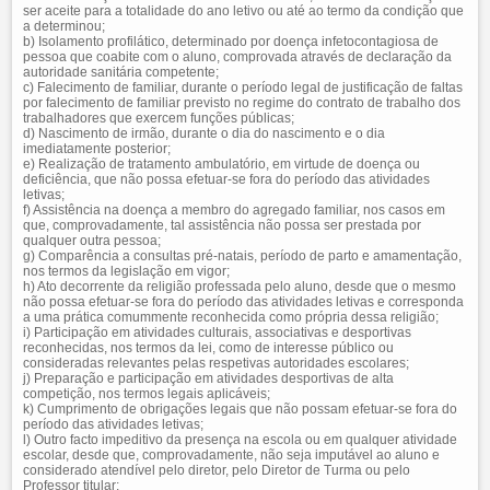
ser aceite para a totalidade do ano letivo ou até ao termo da condição que
a determinou;
b) Isolamento profilático, determinado por doença infetocontagiosa de
pessoa que coabite com o aluno, comprovada através de declaração da
autoridade sanitária competente;
c) Falecimento de familiar, durante o período legal de justificação de faltas
por falecimento de familiar previsto no regime do contrato de trabalho dos
trabalhadores que exercem funções públicas;
d) Nascimento de irmão, durante o dia do nascimento e o dia
imediatamente posterior;
e) Realização de tratamento ambulatório, em virtude de doença ou
deficiência, que não possa efetuar-se fora do período das atividades
letivas;
f) Assistência na doença a membro do agregado familiar, nos casos em
que, comprovadamente, tal assistência não possa ser prestada por
qualquer outra pessoa;
g) Comparência a consultas pré-natais, período de parto e amamentação,
nos termos da legislação em vigor;
h) Ato decorrente da religião professada pelo aluno, desde que o mesmo
não possa efetuar-se fora do período das atividades letivas e corresponda
a uma prática comummente reconhecida como própria dessa religião;
i) Participação em atividades culturais, associativas e desportivas
reconhecidas, nos termos da lei, como de interesse público ou
consideradas relevantes pelas respetivas autoridades escolares;
j) Preparação e participação em atividades desportivas de alta
competição, nos termos legais aplicáveis;
k) Cumprimento de obrigações legais que não possam efetuar-se fora do
período das atividades letivas;
l) Outro facto impeditivo da presença na escola ou em qualquer atividade
escolar, desde que, comprovadamente, não seja imputável ao aluno e
considerado atendível pelo diretor, pelo Diretor de Turma ou pelo
Professor titular;