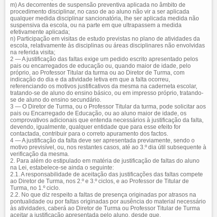
m) As decorrentes de suspensão preventiva aplicada no âmbito de
procedimento disciplinar, no caso de ao aluno não vir a ser aplicada
qualquer medida disciplinar sancionatória, lhe ser aplicada medida não
suspensiva da escola, ou na parte em que ultrapassem a medida
efetivamente aplicada;
n) Participação em visitas de estudo previstas no plano de atividades da
escola, relativamente às disciplinas ou áreas disciplinares não envolvidas
na referida visita;
2 — A justificação das faltas exige um pedido escrito apresentado pelos
pais ou encarregados de educação ou, quando maior de idade, pelo
próprio, ao Professor Titular da turma ou ao Diretor de Turma, com
indicação do dia e da atividade letiva em que a falta ocorreu,
referenciando os motivos justificativos da mesma na caderneta escolar,
tratando-se de aluno do ensino básico, ou em impresso próprio, tratando-
se de aluno do ensino secundário.
3 — O Diretor de Turma, ou o Professor Titular da turma, pode solicitar aos
pais ou Encarregado de Educação, ou ao aluno maior de idade, os
comprovativos adicionais que entenda necessários à justificação da falta,
devendo, igualmente, qualquer entidade que para esse efeito for
contactada, contribuir para o correto apuramento dos factos.
4 — A justificação da falta deve ser apresentada previamente, sendo o
motivo previsível, ou, nos restantes casos, até ao 3.º dia útil subsequente à
verificação da mesma.
2. Para além do estipulado em matéria de justificação de faltas do aluno
na Lei, estabelece-se ainda o seguinte:
2.1. A responsabilidade de aceitação das justificações das faltas compete
ao Diretor de Turma, nos 2.º e 3.º ciclos, e ao Professor de Titular de
Turma, no 1.º ciclo.
2.2. No que diz respeito a faltas de presença originadas por atrasos na
pontualidade ou por faltas originadas por ausência do material necessário
às atividades, caberá ao Diretor de Turma ou Professor Titular de Turma
aceitar a justificação apresentada pelo aluno, desde que,