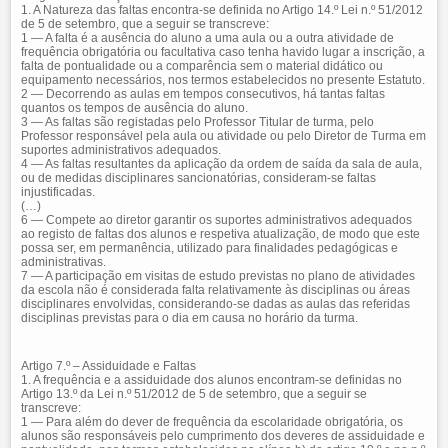
1. A Natureza das faltas encontra-se definida no Artigo 14.º Lei n.º 51/2012
de 5 de setembro, que a seguir se transcreve:
1 — A falta é a ausência do aluno a uma aula ou a outra atividade de
frequência obrigatória ou facultativa caso tenha havido lugar a inscrição, a
falta de pontualidade ou a comparência sem o material didático ou
equipamento necessários, nos termos estabelecidos no presente Estatuto.
2 — Decorrendo as aulas em tempos consecutivos, há tantas faltas
quantos os tempos de ausência do aluno.
3 — As faltas são registadas pelo Professor Titular de turma, pelo
Professor responsável pela aula ou atividade ou pelo Diretor de Turma em
suportes administrativos adequados.
4 — As faltas resultantes da aplicação da ordem de saída da sala de aula,
ou de medidas disciplinares sancionatórias, consideram-se faltas
injustificadas.
(…)
6 — Compete ao diretor garantir os suportes administrativos adequados
ao registo de faltas dos alunos e respetiva atualização, de modo que este
possa ser, em permanência, utilizado para finalidades pedagógicas e
administrativas.
7 — A participação em visitas de estudo previstas no plano de atividades
da escola não é considerada falta relativamente às disciplinas ou áreas
disciplinares envolvidas, considerando-se dadas as aulas das referidas
disciplinas previstas para o dia em causa no horário da turma.
Artigo 7.º – Assiduidade e Faltas
1. A frequência e a assiduidade dos alunos encontram-se definidas no
Artigo 13.º da Lei n.º 51/2012 de 5 de setembro, que a seguir se
transcreve:
1 — Para além do dever de frequência da escolaridade obrigatória, os
alunos são responsáveis pelo cumprimento dos deveres de assiduidade e