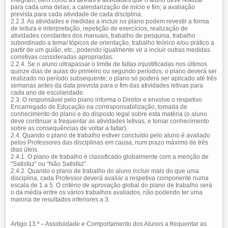
integram, bem como as tarefas e atividades que o aluno deve realizar
para cada uma delas; a calendarização de início e fim; a avaliação
prevista para cada atividade de cada disciplina.
2.2.3. As atividades e medidas a incluir no plano podem revestir a forma
de leitura e interpretação, repetição de exercícios, realização de
atividades constantes dos manuais, trabalho de pesquisa, trabalho
subordinado a tema/ tópicos de orientação, trabalho teórico e/ou prático a
partir de um guião, etc., podendo igualmente vir a incluir outras medidas
corretivas consideradas apropriadas.
2.2.4. Se o aluno ultrapassar o limite de faltas injustificadas nos últimos
quinze dias de aulas do primeiro ou segundo períodos, o plano deverá ser
realizado no período subsequente; o plano só poderá ser aplicado até três
semanas antes da data prevista para o fim das atividades letivas para
cada ano de escolaridade.
2.3. O responsável pelo plano informa o Diretor e envolve o respetivo
Encarregado de Educação na corresponsabilização, tomada de
conhecimento do plano e do disposto legal sobre esta matéria (o aluno
deve continuar a frequentar as atividades letivas, e tomar conhecimento
sobre as consequências de voltar a faltar).
2.4. Quando o plano de trabalho estiver concluído pelo aluno é avaliado
pelos Professores das disciplinas em causa, num prazo máximo de três
dias úteis.
2.4.1. O plano de trabalho é classificado globalmente com a menção de
“Satisfaz” ou “Não Satisfaz”.
2.4.2. Quando o plano de trabalho do aluno incluir mais do que uma
disciplina, cada Professor deverá avaliar a respetiva componente numa
escala de 1 a 5. O critério de aprovação global do plano de trabalho será
o da média entre os vários trabalhos avaliados, não podendo ter uma
maioria de resultados inferiores a 3.
Artigo 13.º – Assiduidade e Comportamento dos Alunos a frequentar as