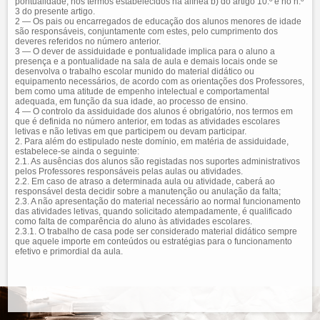
pontualidade, nos termos estabelecidos na alínea b) do artigo 10.º e no n.º
3 do presente artigo.
2 — Os pais ou encarregados de educação dos alunos menores de idade
são responsáveis, conjuntamente com estes, pelo cumprimento dos
deveres referidos no número anterior.
3 — O dever de assiduidade e pontualidade implica para o aluno a
presença e a pontualidade na sala de aula e demais locais onde se
desenvolva o trabalho escolar munido do material didático ou
equipamento necessários, de acordo com as orientações dos Professores,
bem como uma atitude de empenho intelectual e comportamental
adequada, em função da sua idade, ao processo de ensino.
4 — O controlo da assiduidade dos alunos é obrigatório, nos termos em
que é definida no número anterior, em todas as atividades escolares
letivas e não letivas em que participem ou devam participar.
2. Para além do estipulado neste domínio, em matéria de assiduidade,
estabelece-se ainda o seguinte:
2.1. As ausências dos alunos são registadas nos suportes administrativos
pelos Professores responsáveis pelas aulas ou atividades.
2.2. Em caso de atraso a determinada aula ou atividade, caberá ao
responsável desta decidir sobre a manutenção ou anulação da falta;
2.3. A não apresentação do material necessário ao normal funcionamento
das atividades letivas, quando solicitado atempadamente, é qualificado
como falta de comparência do aluno às atividades escolares.
2.3.1. O trabalho de casa pode ser considerado material didático sempre
que aquele importe em conteúdos ou estratégias para o funcionamento
efetivo e primordial da aula.