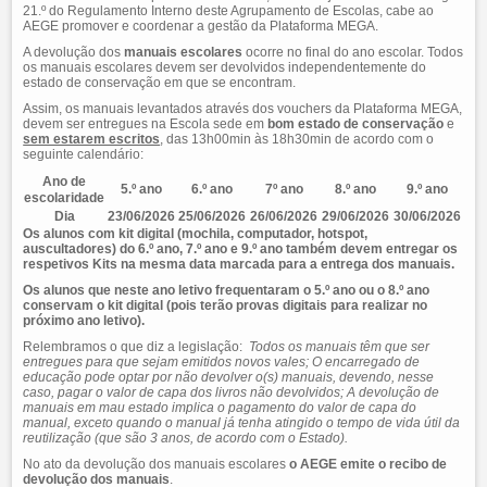
21.º do Regulamento Interno deste Agrupamento de Escolas, cabe ao
AEGE promover e coordenar a gestão da Plataforma MEGA.
A devolução dos
manuais escolares
ocorre no final do ano escolar. Todos
os manuais escolares devem ser devolvidos independentemente do
estado de conservação em que se encontram.
Assim, os manuais levantados através dos vouchers da Plataforma MEGA,
devem ser entregues na Escola sede em
bom estado de conservação
e
sem estarem escritos
, das 13h00min às 18h30min de acordo com o
seguinte calendário:
Ano de
5.º ano
6.º ano
7º ano
8.º ano
9.º ano
escolaridade
Dia
23/06/2026
25/06/2026
26/06/2026
29/06/2026
30/06/2026
Os alunos com kit digital (mochila, computador, hotspot,
auscultadores) do 6.º ano, 7.º ano e 9.º ano também devem entregar os
respetivos Kits na mesma data marcada para a entrega dos manuais.
Os alunos que neste ano letivo frequentaram o 5.º ano ou o 8.º ano
conservam o kit digital (pois terão provas digitais para realizar no
próximo ano letivo).
Relembramos o que diz a legislação:
Todos os manuais têm que ser
entregues para que sejam emitidos novos vales; O encarregado de
educação pode optar por não devolver o(s) manuais, devendo, nesse
caso, pagar o valor de capa dos livros não devolvidos; A devolução de
manuais em mau estado implica o pagamento do valor de capa do
manual, exceto quando o manual já tenha atingido o tempo de vida útil da
reutilização (que são 3 anos, de acordo com o Estado).
No ato da devolução dos manuais escolares
o AEGE emite o recibo de
devolução dos manuais
.