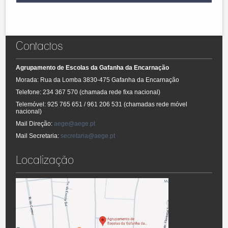
-
Projeto Educativo
Consultar o calendário escolar.
Clique aqui.
- Plano Pedagógico e Curricular
- Plano de Atividades
- Regulamento Interno
Contactos
- Relatórios de avaliação
Agrupamento de Escolas da Gafanha da Encarnação
Morada: Rua da Lomba 3830-475 Gafanha da Encarnação
Telefone: 234 367 570 (chamada rede fixa nacional)
Telemóvel: 925 765 651 / 961 206 531 (chamadas rede móvel
nacional)
Mail Direção:
aege@aege.pt
Mail Secretaria:
secretaria@aege.pt
Localização