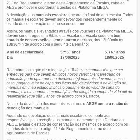
21.º do Regulamento Interno deste Agrupamento de Escolas, cabe ao
AEGE promover e coordenar a gestão da Plataforma MEGA.
A devolução dos
manuais escolares
ocorre no final do ano escolar. Todos
os manuais escolares devem ser devolvidos independentemente do
estado de conservação em que se encontram.
Assim, os manuais levantados através dos vouchers da Plataforma MEGA,
devem ser entregues na Biblioteca Escolar da Escola sede em
bom
estado de conservação
e
sem estarem escritos
, das 13h00min às
18h30min de acordo com o seguinte calendário:
Ano de escolaridade
5.º/ 6.º anos
5.º/ 6.º anos
Dia
17/06/2025
18/06/2025
Relembramos o que diz a legislação:
Todos os manuais têm que ser
entregues para que sejam emitidos novos vales; O encarregado de
educação pode optar por não devolver o(s) manuais, devendo, nesse
caso, pagar o valor de capa dos livros não devolvidos; A devolução de
manuais em mau estado implica o pagamento do valor de capa do
manual, exceto quando o manual já tenha atingido o tempo de vida útil da
reutilização (que são 3 anos, de acordo com o Estado).
No ato da devolução dos manuais escolares
o AEGE emite o recibo de
devolução dos manuais
.
Aquando da devolução dos manuais escolares, compete aos
responsáveis pela receção dos manuais, nomeados pela Diretora do
AEGE, avaliar o estado de conservação dos mesmos de acordo com os
critérios definidos no artigo 21.º do Regulamento Interno deste
Agrupamento de Escolas.