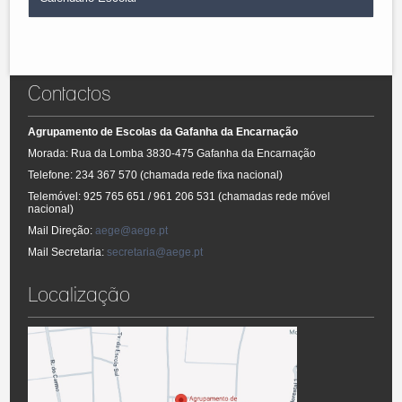
Documentos Estruturantes do Agrupamento (clique aqui)
-
Projeto Educativo
Consultar o calendário escolar.
Clique aqui.
- Plano Pedagógico e Curricular
- Plano de Atividades
- Regulamento Interno
Contactos
- Relatórios de avaliação
Agrupamento de Escolas da Gafanha da Encarnação
Morada: Rua da Lomba 3830-475 Gafanha da Encarnação
Telefone: 234 367 570 (chamada rede fixa nacional)
Telemóvel: 925 765 651 / 961 206 531 (chamadas rede móvel
nacional)
Mail Direção:
aege@aege.pt
Mail Secretaria:
secretaria@aege.pt
Localização