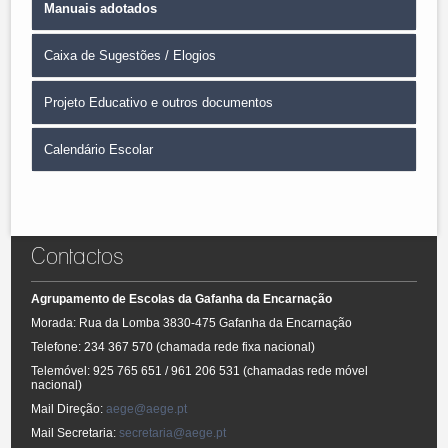
Manuais adotados
Caixa de Sugestões / Elogios
A lista de manuais adotados pelo Agrupamento para o ano letivo pode
ser consultada no seguinte link:
Lista manuais.
Projeto Educativo e outros documentos
Pretende dar uma sugestão, fazer um elogio ou uma crítica,
apresentar propostas de melhoria.
Clique aqui e dê a sua
opinião ou faça o seu contributo
.
Calendário Escolar
Documentos Estruturantes do Agrupamento (clique aqui)
-
Projeto Educativo
Consultar o calendário escolar.
Clique aqui.
- Plano Pedagógico e Curricular
- Plano de Atividades
- Regulamento Interno
Contactos
- Relatórios de avaliação
Agrupamento de Escolas da Gafanha da Encarnação
Morada: Rua da Lomba 3830-475 Gafanha da Encarnação
Telefone: 234 367 570 (chamada rede fixa nacional)
Telemóvel: 925 765 651 / 961 206 531 (chamadas rede móvel
nacional)
Mail Direção:
aege@aege.pt
Mail Secretaria:
secretaria@aege.pt