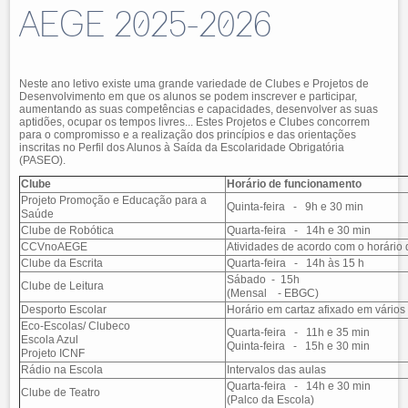
AEGE 2025-2026
Neste ano letivo existe uma grande variedade de Clubes e Projetos de
Desenvolvimento em que os alunos se podem inscrever e participar,
aumentando as suas competências e capacidades, desenvolver as suas
aptidões, ocupar os tempos livres... Estes Projetos e Clubes concorrem
para o compromisso e a realização dos princípios e das orientações
inscritas no Perfil dos Alunos à Saída da Escolaridade Obrigatória
(PASEO).
Clube
Horário de funcionamento
Projeto Promoção e Educação para a
Quinta-feira - 9h e 30 min
Saúde
Clube de Robótica
Quarta-feira - 14h e 30 min
CCVnoAEGE
Atividades de acordo com o horário
Clube da Escrita
Quarta-feira - 14h às 15 h
Sábado - 15h
Clube de Leitura
(Mensal - EBGC)
Desporto Escolar
Horário em cartaz afixado em vários
Eco-Escolas/ Clubeco
Quarta-feira - 11h e 35 min
Escola Azul
Quinta-feira - 15h e 30 min
Projeto ICNF
Rádio na Escola
Intervalos das aulas
Quarta-feira - 14h e 30 min
Clube de Teatro
(Palco da Escola)