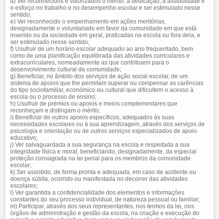
d) Ver reconhecidos e valorizados o mérito, a dedicação, a assiduidade e
o esforço no trabalho e no desempenho escolar e ser estimulado nesse
sentido;
e) Ver reconhecido o empenhamento em ações meritórias,
designadamente o voluntariado em favor da comunidade em que está
inserido ou da sociedade em geral, praticadas na escola ou fora dela, e
ser estimulado nesse sentido;
f) Usufruir de um horário escolar adequado ao ano frequentado, bem
como de uma planificação equilibrada das atividades curriculares e
extracurriculares, nomeadamente as que contribuem para o
desenvolvimento cultural da comunidade;
g) Beneficiar, no âmbito dos serviços de ação social escolar, de um
sistema de apoios que lhe permitam superar ou compensar as carências
do tipo sociofamiliar, económico ou cultural que dificultem o acesso à
escola ou o processo de ensino;
h) Usufruir de prémios ou apoios e meios complementares que
reconheçam e distingam o mérito;
i) Beneficiar de outros apoios específicos, adequados às suas
necessidades escolares ou à sua aprendizagem, através dos serviços de
psicologia e orientação ou de outros serviços especializados de apoio
educativo;
j) Ver salvaguardada a sua segurança na escola e respeitada a sua
integridade física e moral, beneficiando, designadamente, da especial
proteção consagrada na lei penal para os membros da comunidade
escolar;
k) Ser assistido, de forma pronta e adequada, em caso de acidente ou
doença súbita, ocorrido ou manifestada no decorrer das atividades
escolares;
l) Ver garantida a confidencialidade dos elementos e informações
constantes do seu processo individual, de natureza pessoal ou familiar;
m) Participar, através dos seus representantes, nos termos da lei, nos
órgãos de administração e gestão da escola, na criação e execução do