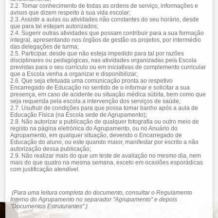
2.2. Tomar conhecimento de todas as ordens de serviço, informações e
avisos que dizem respeito à sua vida escolar;
2.3. Assistir a aulas ou atividades não constantes do seu horário, desde
que para tal estejam autorizados;
2.4. Sugerir outras atividades que possam contribuir para a sua formação
integral, apresentando nos órgãos de gestão os projetos, por intermédio
das delegações de turma;
2.5. Participar, desde que não esteja impedido para tal por razões
disciplinares ou pedagógicas, nas atividades organizadas pela Escola
previstas para o seu currículo ou em iniciativas de complemento curricular
que a Escola venha a organizar e disponibilizar;
2.6. Que seja efetuada uma comunicação pronta ao respetivo
Encarregado de Educação no sentido de o informar e solicitar a sua
presença, em caso de acidente ou situação médica súbita, bem como que
seja requerida pela escola a intervenção dos serviços de saúde;
2.7. Usufruir de condições para que possa tomar banho após a aula de
Educação Física (na Escola sede de Agrupamento);
2.8. Não autorizar a publicação de qualquer fotografia ou outro meio de
registo na página eletrónica do Agrupamento, ou no Anuário do
Agrupamento, em qualquer situação, devendo o Encarregado de
Educação do aluno, ou este quando maior, manifestar por escrito a não
autorização dessa publicação;
2.9. Não realizar mais do que um teste de avaliação no mesmo dia, nem
mais do que quatro na mesma semana, exceto em ocasiões esporádicas
com justificação atendível.
(Para uma leitura completa do documento, consultar o Regulamento
Interno do Agrupamento no separador "Agrupamento" e depois
"Documentos Estruturantes".)