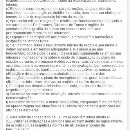
respetivo projeto educativo, bem como na elaboração do regulamento
interno;
n) Eleger os seus representantes para os órgãos, cargos e demais
funções de representação no âmbito da escola, bem como ser eleito, nos
termos da lei e do regulamento interno da escola;
o) Apresentar críticas e sugestões relativas ao funcionamento da escola e
ser ouvido pelos Professores, Diretores de Turma e órgãos de
administração e gestão da escola em todos os assuntos que
justificadamente forem do seu interesse;
p) Organizar e participar em iniciativas que promovam a formação e
ocupação de tempos livres;
q) Ser informado sobre o regulamento interno da escola e, por meios a
definir por esta e em termos adequados à sua idade e ao ano
frequentado, sobre todos os assuntos que justificadamente sejam do seu
interesse, nomeadamente sobre o modo de organização do plano de
estudos ou curso, o programa e objetivos essenciais de cada disciplina ou
área disciplinar e os processos e critérios de avaliação, bem como sobre a
matrícula, o abono de família e apoios socioeducativos, as normas de
utilização e de segurança dos materiais e equipamentos e das
instalações, incluindo o plano de emergência, e, em geral, sobre todas as
atividades e iniciativas relativas ao projeto educativo da escola;
r) Participar nas demais atividades da escola, nos termos da lei e do
respetivo regulamento interno;
s) Participar no processo de avaliação, através de mecanismos de auto e
heteroavaliação;
t) Beneficiar de medidas, a definir pela escola, adequadas à recuperação
da aprendizagem nas situações de ausência devidamente justificada às
atividades escolares.
2. Para além do consagrado na Lei, os alunos têm ainda direito a:
2.1. Utilizar as instalações e serviços que existem dentro do Agrupamento,
de acordo com as respetivas normas de utilização e horário de
funcionamento;