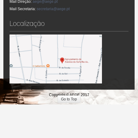
Mail Direção:
aege@aege.pt
Mail Secretaria:
secretaria@aege.pt
Localização
Copyright © AEGE 2017
Go to Top