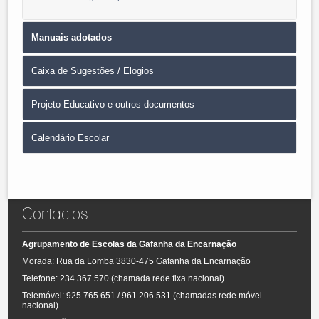
Manuais adotados
Caixa de Sugestões / Elogios
A lista de manuais adotados pelo Agrupamento para o ano letivo pode
ser consultada no seguinte link:
Lista manuais.
Projeto Educativo e outros documentos
Pretende dar uma sugestão, fazer um elogio ou uma crítica,
apresentar propostas de melhoria.
Clique aqui e dê a sua
opinião ou faça o seu contributo
.
Calendário Escolar
Documentos Estruturantes do Agrupamento (clique aqui)
-
Projeto Educativo
Consultar o calendário escolar.
Clique aqui.
- Plano Pedagógico e Curricular
- Plano de Atividades
- Regulamento Interno
Contactos
- Relatórios de avaliação
Agrupamento de Escolas da Gafanha da Encarnação
Morada: Rua da Lomba 3830-475 Gafanha da Encarnação
Telefone: 234 367 570 (chamada rede fixa nacional)
Telemóvel: 925 765 651 / 961 206 531 (chamadas rede móvel
nacional)